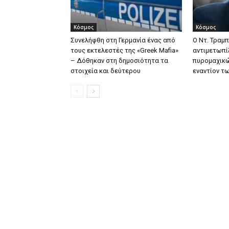
Κόσμος
Κόσμος
Συνελήφθη στη Γερμανία ένας από
Ο Ντ. Τραμπ
τους εκτελεστές της «Greek Mafia»
αντιμετωπί
– Δόθηκαν στη δημοσιότητα τα
πυρομαχικώ
στοιχεία και δεύτερου
εναντίον τ