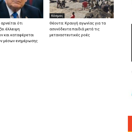
Κόσμος
 αρνείται ότι
Θέουτα: Κραυγή αγωνίας για τα
ζει έλλειψη
ασυνόδευτα παιδιά μετά τις
ν και καταφέρεται
μεταναστευτικές ροές
ων μέσων ενημέρωσης