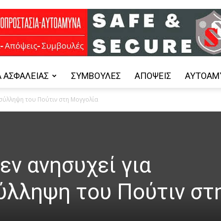
 ΑΣΦΑΛΕΊΑΣ
ΣΥΜΒΟΥΛΈΣ
ΑΠΌΨΕΙΣ
ΑΥΤΟΆΜ
Safe
 σύλληψη του Πούτιν στη Μογγολία
and
εν ανησυχεί για
ύλληψη του Πούτιν στ
Secure