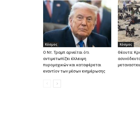
Κόσμος
Κόσμος
Ο Ντ. Τραμπ αρνείται ότι
Θέουτα: Κρ
αντιμετωπίζει έλλειψη
ασυνόδευτα
πυρομαχικών και καταφέρεται
μεταναστευ
εναντίον των μέσων ενημέρωσης