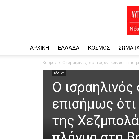
ΑΡΧΙΚΗ
ΕΛΛΆΔΑ
ΚΌΣΜΟΣ
ΣΏΜΑΤΑ
Κόσμος
Ο ισραηλινός στρατός ανακοίνωσε επισήμω
Κόσμος
Ο ισραηλινός
επισήμως ότι
της Χεζμπολά
πλήγμα στη Β