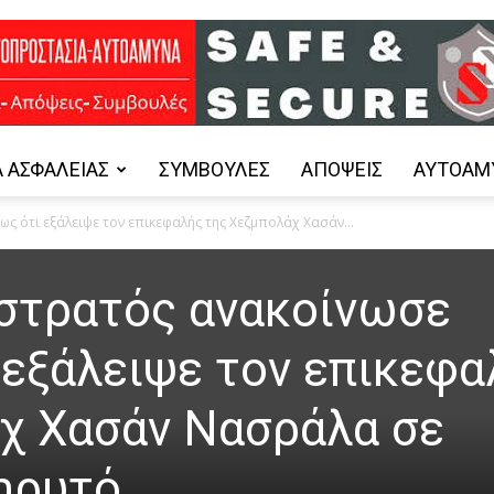
 ΑΣΦΑΛΕΊΑΣ
ΣΥΜΒΟΥΛΈΣ
ΑΠΌΨΕΙΣ
ΑΥΤΟΆΜ
Safe
ς ότι εξάλειψε τον επικεφαλής της Χεζμπολάχ Χασάν...
 στρατός ανακοίνωσε
and
 εξάλειψε τον επικεφα
χ Χασάν Νασράλα σε
ηρυτό
Secure