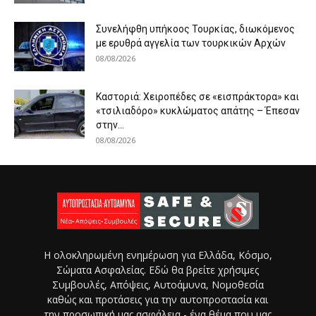
Συνελήφθη υπήκοος Τουρκίας, διωκόμενος
με ερυθρά αγγελία των τουρκικών Αρχών
08/08/2026
Καστοριά: Χειροπέδες σε «εισπράκτορα» και
«τσιλιαδόρο» κυκλώματος απάτης – Έπεσαν
στην...
08/08/2026
Η ολοκληρωμένη ενημέρωση για Ελλάδα, Κόσμο,
Σώματα Ασφαλείας. Εδώ θα βρείτε χρήσιμες
Συμβουλές, Απόψεις, Αυτοάμυνα, Νομοθεσία
καθώς και προτάσεις για την αυτοπροστασία και
την προσωπική μας ασφάλεια - ένα θέμα που μας