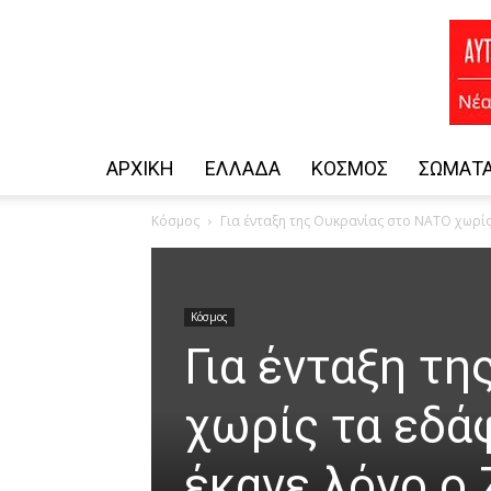
ΑΡΧΙΚΗ
ΕΛΛΆΔΑ
ΚΌΣΜΟΣ
ΣΏΜΑΤΑ
Κόσμος
Για ένταξη της Ουκρανίας στο ΝΑΤΟ χωρίς 
Κόσμος
Για ένταξη τ
χωρίς τα εδά
έκανε λόγο ο 