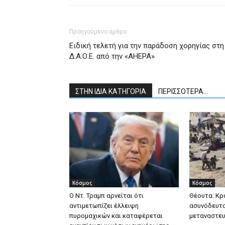
Προηγούμενο άρθρο
Ειδική τελετή για την παράδοση χορηγίας στη
Δ.Α.Ο.Ε. από την «AHEPA»
ΣΤΗΝ ΙΔΙΑ ΚΑΤΗΓΟΡΙΑ
ΠΕΡΙΣΣΟΤΕΡΑ...
Κόσμος
Κόσμος
Ο Ντ. Τραμπ αρνείται ότι
Θέουτα: Κρ
αντιμετωπίζει έλλειψη
ασυνόδευτα
πυρομαχικών και καταφέρεται
μεταναστευ