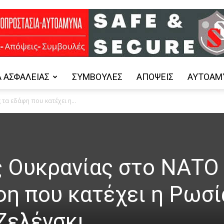
 ΑΣΦΑΛΕΊΑΣ
ΣΥΜΒΟΥΛΈΣ
ΑΠΌΨΕΙΣ
ΑΥΤΟΆΜ
Safe
τα εδάφη που κατέχει η...
and
ης Ουκρανίας στο ΝΑΤΟ
φη που κατέχει η Ρωσί
Ζελένσκι
Secure