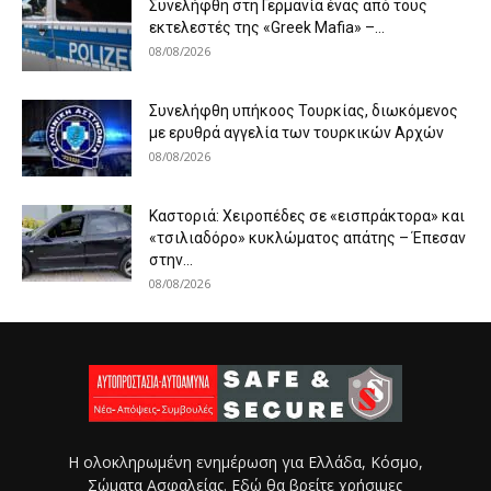
Συνελήφθη στη Γερμανία ένας από τους
εκτελεστές της «Greek Mafia» –...
08/08/2026
Συνελήφθη υπήκοος Τουρκίας, διωκόμενος
με ερυθρά αγγελία των τουρκικών Αρχών
08/08/2026
Καστοριά: Χειροπέδες σε «εισπράκτορα» και
«τσιλιαδόρο» κυκλώματος απάτης – Έπεσαν
στην...
08/08/2026
Η ολοκληρωμένη ενημέρωση για Ελλάδα, Κόσμο,
Σώματα Ασφαλείας. Εδώ θα βρείτε χρήσιμες