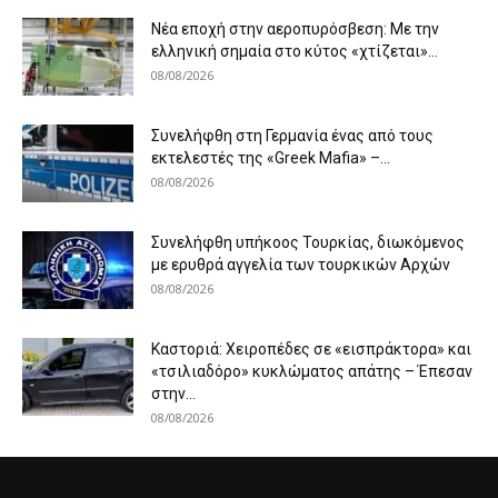
Νέα εποχή στην αεροπυρόσβεση: Με την
ελληνική σημαία στο κύτος «χτίζεται»...
08/08/2026
Συνελήφθη στη Γερμανία ένας από τους
εκτελεστές της «Greek Mafia» –...
08/08/2026
Συνελήφθη υπήκοος Τουρκίας, διωκόμενος
με ερυθρά αγγελία των τουρκικών Αρχών
08/08/2026
Καστοριά: Χειροπέδες σε «εισπράκτορα» και
«τσιλιαδόρο» κυκλώματος απάτης – Έπεσαν
στην...
08/08/2026