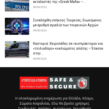
εκτελεστές της «Greek Mafia» –...
08/08/2026
Συνελήφθη υπήκοος Τουρκίας, διωκόμενος
με ερυθρά αγγελία των τουρκικών Αρχών
08/08/2026
Καστοριά: Χειροπέδες σε «εισπράκτορα» και
«τσιλιαδόρο» κυκλώματος απάτης – Έπεσαν
στην...
08/08/2026
Η ολοκληρωμένη ενημέρωση για Ελλάδα, Κόσμο,
Σώματα Ασφαλείας. Εδώ θα βρείτε χρήσιμες
Συμβουλές, Απόψεις, Αυτοάμυνα, Νομοθεσία