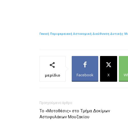
Γενική Περιφερειακή Αστυνομική Διεύθυνση Δυτικής Μ
Facebook
X
W
μερίδιο
Προηγούμενο άρθρο
Το «Μοτοθέσις» στο Τμήμα Δοκίμων
Αστυφυλάκων Μουζακίου