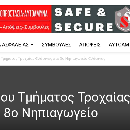
 ΑΣΦΑΛΕΊΑΣ
ΣΥΜΒΟΥΛΈΣ
ΑΠΌΨΕΙΣ
ΑΥΤΟΆΜ
Safe
υ Τμήματος Τροχαίας Φλώρινας στο 8ο Νηπιαγωγείο Φλώρινας
and
του Τμήματος Τροχαία
 8ο Νηπιαγωγείο
Secure