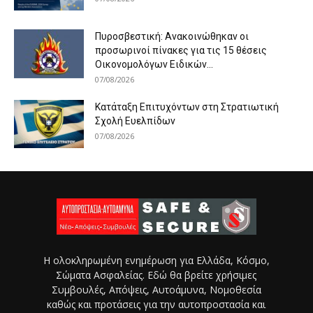
Πυροσβεστική: Ανακοινώθηκαν οι
προσωρινοί πίνακες για τις 15 θέσεις
Οικονομολόγων Ειδικών...
07/08/2026
Κατάταξη Επιτυχόντων στη Στρατιωτική
Σχολή Ευελπίδων
07/08/2026
Η ολοκληρωμένη ενημέρωση για Ελλάδα, Κόσμο,
Σώματα Ασφαλείας. Εδώ θα βρείτε χρήσιμες
Συμβουλές, Απόψεις, Αυτοάμυνα, Νομοθεσία
καθώς και προτάσεις για την αυτοπροστασία και