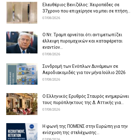
Ελευθέριος Βενιζέλος: Χειροπέδες σε
37χρονο που επιχείρησε να μπει σε πτήση...
07/08/2026
Ο Ντ. Τραμπ αρνείται ότι αντιμετωπίζει
έλλειψη πυρομαχικών και καταφέρεται
εναντίον...
07/08/2026
Συνδρομή των Ενόπλων Δυνάμεων σε
Αεροδιακομιδές για τον μήνα Ιούλιο 2026
07/08/2026
Ο Ελληνικός Ερυθρός Σταυρός ενημερώνει
τους πυρόπληκτους της Δ. Αττικής για...
07/08/2026
Η φωνή της ΠΟΜΕΝΣ στην Ευρώπη για την
ενίσχυση της στελέχωσης...
07/08/2026