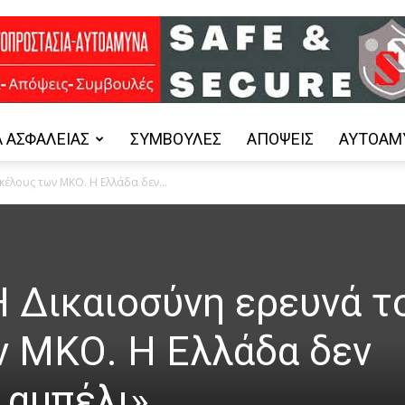
 ΑΣΦΑΛΕΊΑΣ
ΣΥΜΒΟΥΛΈΣ
ΑΠΌΨΕΙΣ
ΑΥΤΟΆΜ
Safe
κέλους των ΜΚΟ. Η Ελλάδα δεν...
and
«Η Δικαιοσύνη ερευνά τ
 ΜΚΟ. Η Ελλάδα δεν
 αμπέλι»
Secure