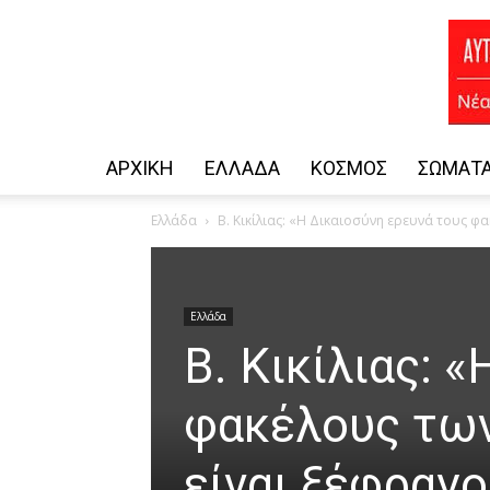
ΑΡΧΙΚΗ
ΕΛΛΆΔΑ
ΚΌΣΜΟΣ
ΣΏΜΑΤΑ
Ελλάδα
Β. Κικίλιας: «Η Δικαιοσύνη ερευνά τους φα
Ελλάδα
Β. Κικίλιας: 
φακέλους των
είναι ξέφραγο