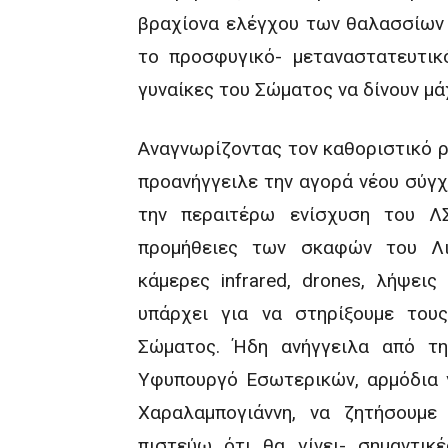
βραχίονα ελέγχου των θαλασσίων 
το προσφυγικό- μεταναστατευτικό
γυναίκες του Σώματος να δίνουν μά
Αναγνωρίζοντας τον καθοριστικό ρό
προανήγγειλε την αγορά νέου σύγχ
την περαιτέρω ενίσχυση του Λ
προμήθειες των σκαφών του Λι
κάμερες infrared, drones, λήψει
υπάρχει για να στηρίξουμε τους
Σώματος. Ήδη ανήγγειλα από τη
Υφυπουργό Εσωτερικών, αρμόδια 
Χαραλαμπογιάννη, να ζητήσουμ
πιστεύω ότι θα γίνει- σημαντικ