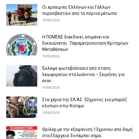
Οι εμπειρίες Ελλήνων και Γάλλων
πυροσβεστών από τα πύρινα μέτωπα
10/08/2026
Η ΠΟΜΕΝΣ διεκδικεί, επιμένει και
δικαιώνεται : Παραμετροποίηση Κριτηρίων
Μεταθέσεων
10/08/2026
Έκλεψε φωτοβολταϊκό από στάση
λεωφορείου στα Ιωάννινα – Σειρήνες για
έναν...
10/08/2026
Στα χέρια της ΕΛ.ΑΣ. 32χρονος για μπαράζ
κλοπών στην Κίσαμο
10/08/2026
Θρίλερ με την εξαφάνιση 13χρονου από δομή
στα Εξάρχεια: Εκπέμπει σήμα...