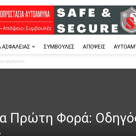
 ΑΣΦΑΛΕΊΑΣ
ΣΥΜΒΟΥΛΈΣ
ΑΠΌΨΕΙΣ
ΑΥΤΟΆΜ
Safe
για Αρχάριους
and
ια Πρώτη Φορά: Οδηγό
ς
Secure