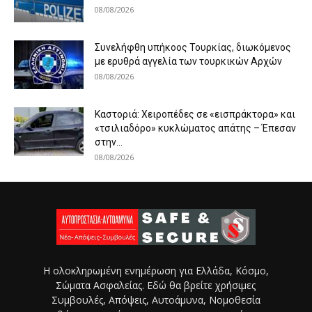
08/08/2026
Συνελήφθη υπήκοος Τουρκίας, διωκόμενος
με ερυθρά αγγελία των τουρκικών Αρχών
08/08/2026
Καστοριά: Χειροπέδες σε «εισπράκτορα» και
«τσιλιαδόρο» κυκλώματος απάτης – Έπεσαν
στην...
08/08/2026
Η ολοκληρωμένη ενημέρωση για Ελλάδα, Κόσμο,
Σώματα Ασφαλείας. Εδώ θα βρείτε χρήσιμες
Συμβουλές, Απόψεις, Αυτοάμυνα, Νομοθεσία