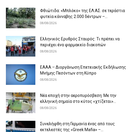
Φθιώτιδα: «Μπλόκο» της ΕΛ.ΑΣ. σε τεράστια
φυτεία κάνναβης 2.000 δέντρων –...
08/08/2026
Ελληνικός Ερυθρός Σταυρός: Τι πρέπει να
περιέχει ένα φαρμακείο διακοπών
08/08/2026
ΕΑΑΑ – Διοργάνωση Επετειακής Εκδήλωσης
Μνήμης Πεσόντων στη Κύπρο
08/08/2026
Νέα εποχή στην αεροπυρόσβεση: Με την
ελληνική σημαία στο κύτος «χτίζεται»...
08/08/2026
Συνελήφθη στη Γερμανία ένας από τους
εκτελεστές της «Greek Mafia» –...