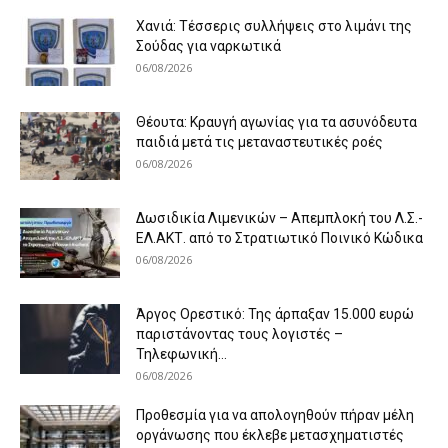
Χανιά: Τέσσερις συλλήψεις στο λιμάνι της
Σούδας για ναρκωτικά
06/08/2026
Θέουτα: Κραυγή αγωνίας για τα ασυνόδευτα
παιδιά μετά τις μεταναστευτικές ροές
06/08/2026
Δωσιδικία Λιμενικών – Απεμπλοκή του Λ.Σ.-
ΕΛ.ΑΚΤ. από το Στρατιωτικό Ποινικό Κώδικα
06/08/2026
Άργος Ορεστικό: Της άρπαξαν 15.000 ευρώ
παριστάνοντας τους λογιστές –
Τηλεφωνική...
06/08/2026
Προθεσμία για να απολογηθούν πήραν μέλη
οργάνωσης που έκλεβε μετασχηματιστές