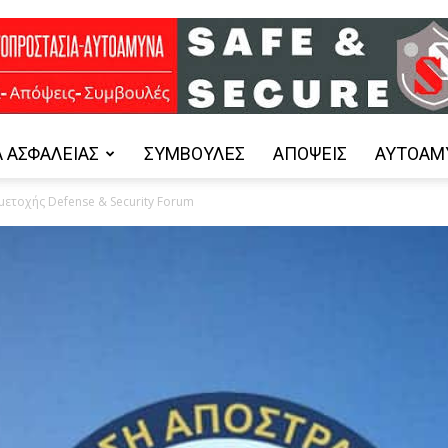
 ΑΣΦΑΛΕΊΑΣ
ΣΥΜΒΟΥΛΈΣ
ΑΠΌΨΕΙΣ
ΑΥΤΟΆΜ
Safe
ετοχής Defense & Security Forum
and
Secure