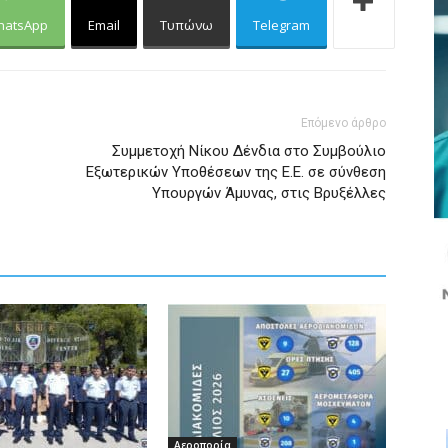
hatsApp
Email
Τυπώνω
Telegram
Επόμενο άρθρο
Συμμετοχή Νίκου Δένδια στο Συμβούλιο
Εξωτερικών Υποθέσεων της Ε.Ε. σε σύνθεση
Υπουργών Άμυνας, στις Βρυξέλλες
Αεροπορία