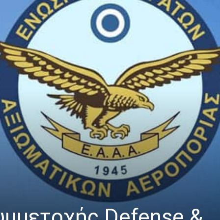
μμετοχής Defense &