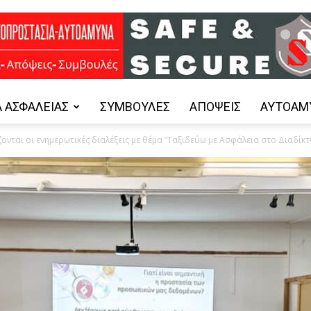
 ΑΣΦΑΛΕΊΑΣ
ΣΥΜΒΟΥΛΈΣ
ΑΠΌΨΕΙΣ
ΑΥΤΟΆΜ
Safe
ζονται οι ενημερωτικές διαλέξεις με θέμα “Ταξιδεύω με Ασφάλεια στο Διαδίκτ
and
Secure