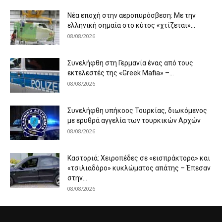
Νέα εποχή στην αεροπυρόσβεση: Με την
ελληνική σημαία στο κύτος «χτίζεται»...
08/08/2026
Συνελήφθη στη Γερμανία ένας από τους
εκτελεστές της «Greek Mafia» –...
08/08/2026
Συνελήφθη υπήκοος Τουρκίας, διωκόμενος
με ερυθρά αγγελία των τουρκικών Αρχών
08/08/2026
Καστοριά: Χειροπέδες σε «εισπράκτορα» και
«τσιλιαδόρο» κυκλώματος απάτης – Έπεσαν
στην...
08/08/2026