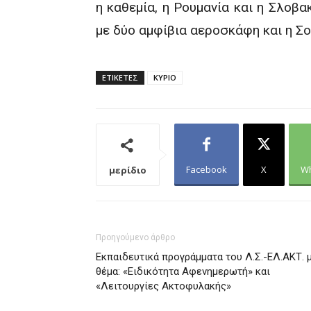
η καθεμία, η Ρουμανία και η Σλοβα
με δύο αμφίβια αεροσκάφη και η Σ
ΕΤΙΚΕΤΕΣ
ΚΥΡΙΟ
Facebook
X
W
μερίδιο
Προηγούμενο άρθρο
Εκπαιδευτικά προγράμματα του Λ.Σ.-ΕΛ.ΑΚΤ. 
θέμα: «Ειδικότητα Αφενημερωτή» και
«Λειτουργίες Ακτοφυλακής»