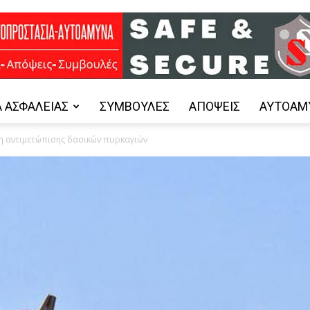
 ΑΣΦΑΛΕΊΑΣ
ΣΥΜΒΟΥΛΈΣ
ΑΠΌΨΕΙΣ
ΑΥΤΟΆΜ
Safe
ση αντιμετώπισης δασικών πυρκαγιών
and
Secure