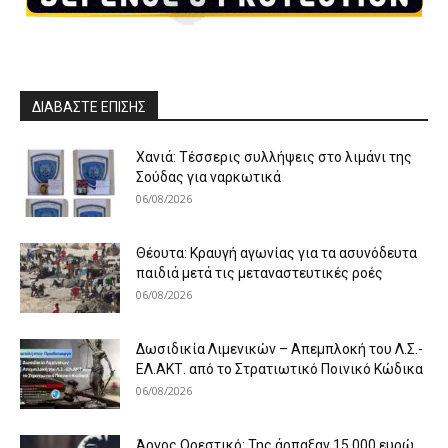
ΔΙΑΒΑΣΤΕ ΕΠΙΣΗΣ
Χανιά: Τέσσερις συλλήψεις στο λιμάνι της
Σούδας για ναρκωτικά
06/08/2026
Θέουτα: Κραυγή αγωνίας για τα ασυνόδευτα
παιδιά μετά τις μεταναστευτικές ροές
06/08/2026
Δωσιδικία Λιμενικών – Απεμπλοκή του Λ.Σ.-
ΕΛ.ΑΚΤ. από το Στρατιωτικό Ποινικό Κώδικα
06/08/2026
Άργος Ορεστικό: Της άρπαξαν 15.000 ευρώ