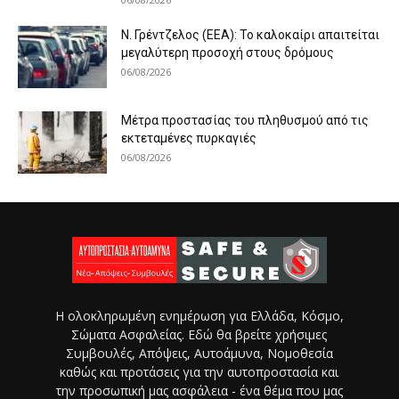
Ν. Γρέντζελος (ΕΕΑ): Το καλοκαίρι απαιτείται
μεγαλύτερη προσοχή στους δρόμους
06/08/2026
Μέτρα προστασίας του πληθυσμού από τις
εκτεταμένες πυρκαγιές
06/08/2026
Η ολοκληρωμένη ενημέρωση για Ελλάδα, Κόσμο,
Σώματα Ασφαλείας. Εδώ θα βρείτε χρήσιμες
Συμβουλές, Απόψεις, Αυτοάμυνα, Νομοθεσία
καθώς και προτάσεις για την αυτοπροστασία και
την προσωπική μας ασφάλεια - ένα θέμα που μας